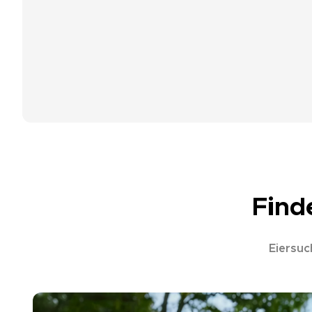
Find
Eiersu