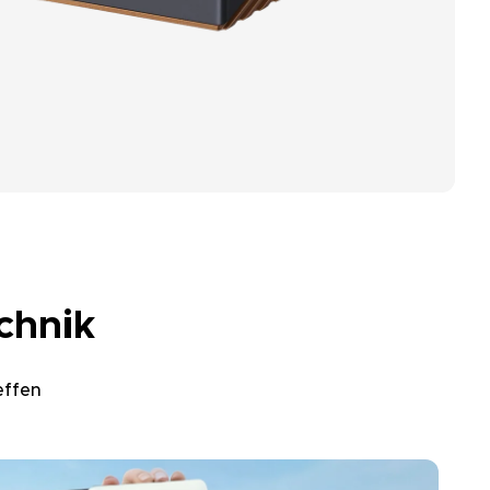
chnik
effen