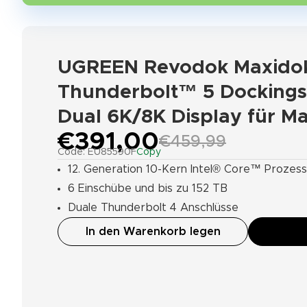
UGREEN Revodok Maxidok 
Thunderbolt™ 5 Dockingst
Dual 6K/8K Display für M
€391,00
€459,99
Code: EU85590F
Copy
12. Generation 10-Kern Intel® Core™ Prozes
6 Einschübe und bis zu 152 TB
Duale Thunderbolt 4 Anschlüsse
In den Warenkorb legen