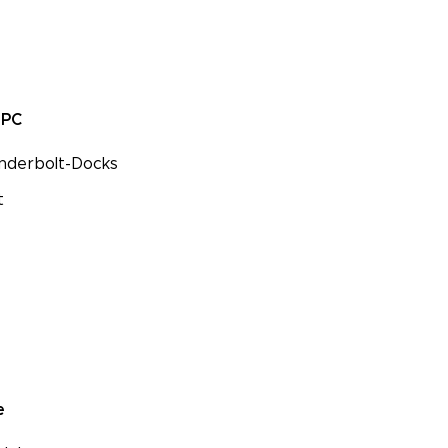
 PC
nderbolt-Docks
t
e