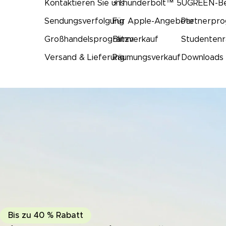
Kontaktieren Sie uns
⚡Thunderbolt™ 5
UGREEN-Be
Sendungsverfolgung
Für Apple-Angebote
Partnerpr
Großhandelsprogramm
Blitzverkauf
Studentenr
Versand & Lieferung
Räumungsverkauf
Downloads
Bis zu 40 % Rabatt