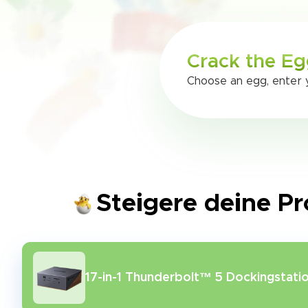
Crack the Eg
Choose an egg, enter y
Steigere deine P
17-in-1 Thunderbolt™ 5 Dockingstati