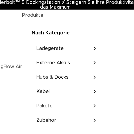
erbolt™ 5 Dockingstation
rbolt™ 5 Dockingstation ⚡︎ Steigern Sie Ihre Produktivitä
⚡︎
Steigern Sie Ihre Produktivitä
das Maximum
das Maximum
Produkte
Nach Kategorie
Ladegeräte
Externe Akkus
gFlow Air
Hubs & Docks
Kabel
Pakete
Zubehör