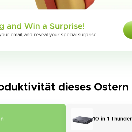
g and Win a Surprise!
our email, and reveal your special surprise.
roduktivität dieses Oster
on
10-in-1 Thunde