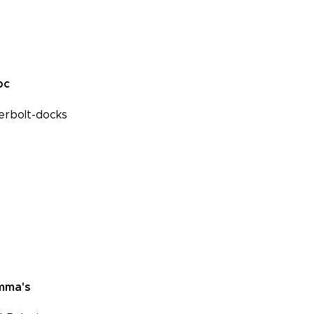
pc
erbolt-docks
mma's