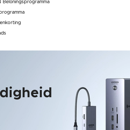
 Beloningsprogramma
rprogramma
enkorting
ads
jdigheid