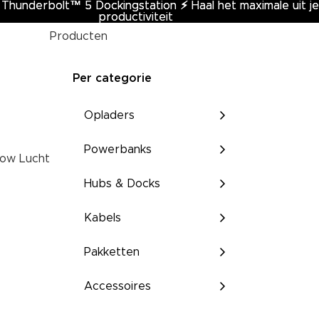
 Thunderbolt™ 5 Dockingstation
Thunderbolt™ 5 Dockingstation ⚡︎ Haal het maximale uit je
⚡︎
Haal het maximale uit je
productiviteit
productiviteit
Producten
Per categorie
Opladers
Powerbanks
ow Lucht
Hubs & Docks
Kabels
Pakketten
Accessoires