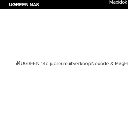
Maxidok
Maxidok 
🎁UGREEN 14e jubileumuitverkoop
Nexode & MagFl