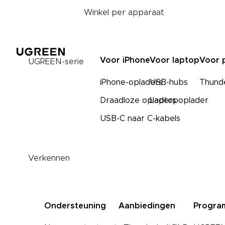
Winkel per apparaat
Voor iPhone
Voor laptop
Voor 
UGREEN-serie
iPhone-opladers
USB-hubs
Thund
Draadloze opladers
Laptopoplader
USB-C naar C-kabels
Verkennen
Ondersteuning
Aanbiedingen
Progra