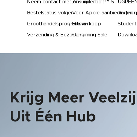
Neem contact met ons op
⚡Thunderbolt™ 5
UGREEN
Bestelstatus volgen
Voor Apple-aanbiedingen
Partne
Groothandelsprogramma
Flitsverkoop
Student
Verzending & Bezorging
Opruiming Sale
Downlo
Krijg Meer Veelzi
Uit Één Hub